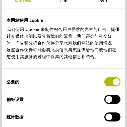
知情同意
详情
关于
和监
籍、
测不
病
良反
症、
应信
本网站使用 cookie
住院
息，
我们使用 Cookie 来制作贴合用户需求的内容与广告、提供
日
保障
社交媒体功能以及分析我们的流量。我们还会与社交媒
用药
志、
体、广告和分析合作伙伴分享您对我们网站的使用情况，
安
医嘱
这些合作伙伴可能会将此类信息与您提供给他们或他们在
全，
单、
开展
您使用其服务的过程中收集的其他信息相结合。
检验
全球
报
Zambon
药物
告、
Company
DPOZambonSpA@ZambonGroup.com
警戒
同
S.p.A.
手术
活
必要的
意
动、
及麻
选
安全
醉记
择
信号
偏好设置
录、
检测
护理
与产
记
品获
统计数据
录、
益-
风险