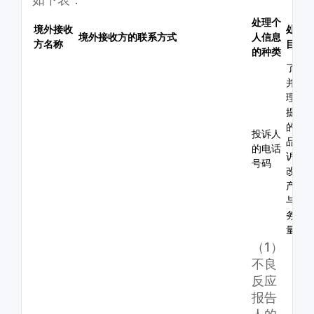
处理个
境外接收
处理
境外接收方的联系方式
人信息
方名称
目的
的种类
了解
并处
理您
提交
的产
投诉人
品投
的电话
诉，
号码
改进
产品
与服
务质
量
（1）
不良
反应
报告