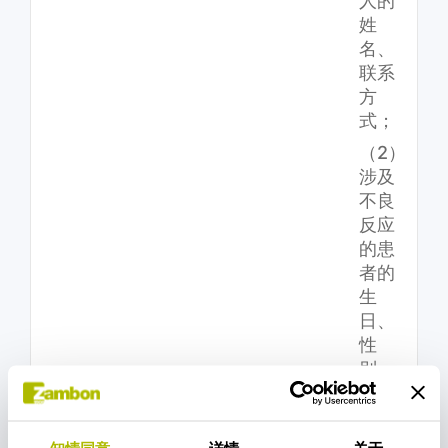
人的
姓
名、
联系
方
式；
（2）
涉及
不良
反应
的患
者的
生
日、
性
别、
民
及时
族、
上报
国