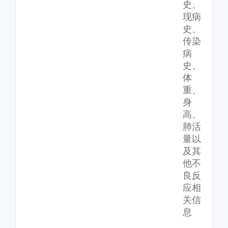
史、
现病
史、
传染
病
史、
体
重、
身
高、
肺活
量以
及其
他不
良反
应相
关信
息