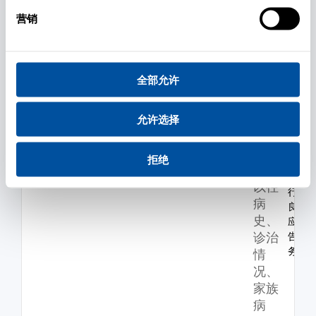
用药
评
记
营销
估，
录、
并按
药物
适用
食物
法律
全部允许
过敏
法规
信
向相
息、
关境
允许选择
外药
生育
品监
信
拒绝
管机
息、
构履
以往
行不
病
良反
史、
应报
诊治
告义
务
情
况、
家族
病